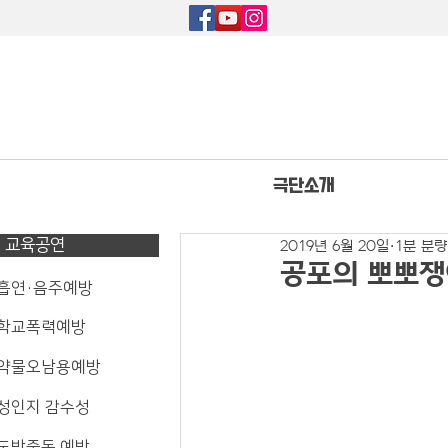
극단소개
교육공연
2019년 6월 20일
1분 분량
공포의 뽀뽀쟁이
 흡연·음주예방
 학교폭력예방
 약물오남용예방
 성인지 감수성
 도박중독 예방