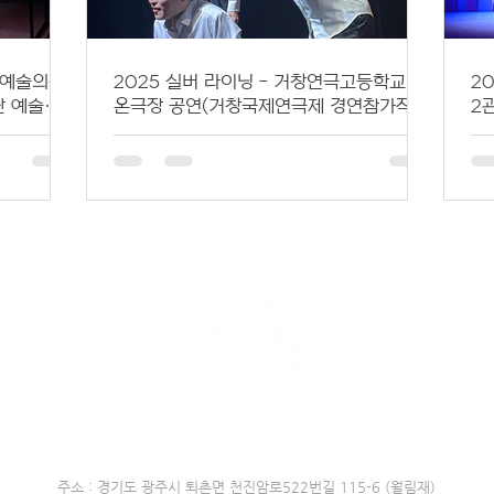
화예술의전
2025 실버 라이닝 - 거창연극고등학교 가
2
단 예술지
온극장 공연(거창국제연극제 경연참가작)
2
시 전문예술단체 제2016-5호｜ 경기도 전문예술단체 제2017
주소 : 경기도 광주시 퇴촌면 천진암로522번길 115-6 (월림재)