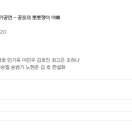
기공연 - 공포의 뽀뽀쟁이 아빠
.20
김영호 민기욱 이민우 김호진 최고은 조하나
덕우 전혜림 최승필 송범기 노현준 김 호 한설화