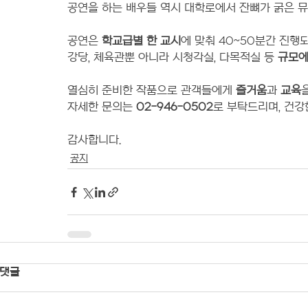
공연을 하는 배우들 역시 대학로에서 잔뼈가 굵은 
공연은 
학교급별 한 교시
에 맞춰 40~50분간 진행되
강당, 체육관뿐 아니라 시청각실, 다목적실 등 
규모에
열심히 준비한 작품으로 관객들에게 
즐거움
과 
교육
자세한 문의는 
02-946-0502
로 부탁드리며, 건강
감사합니다.
공지
댓글