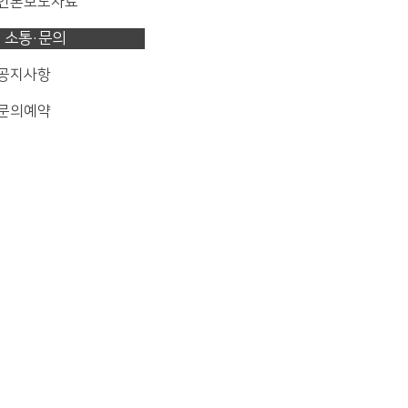
 언론보도자료
소통·문의
 공지사항
 문의예약