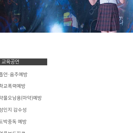
교육공연
 흡연·음주예방
 학교폭력예방
 약물오남용(마약)예방
 성인지 감수성
 도박중독 예방