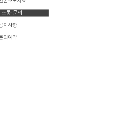
 언론보도자료
소통·문의
 공지사항
 문의예약