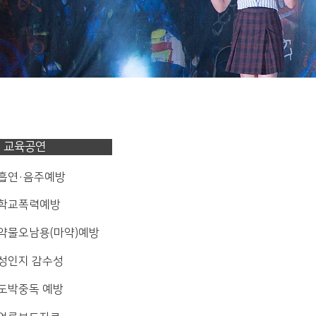
교육공연
 흡연·음주예방
 학교폭력예방
 약물오남용(마약)예방
 성인지 감수성
 도박중독 예방