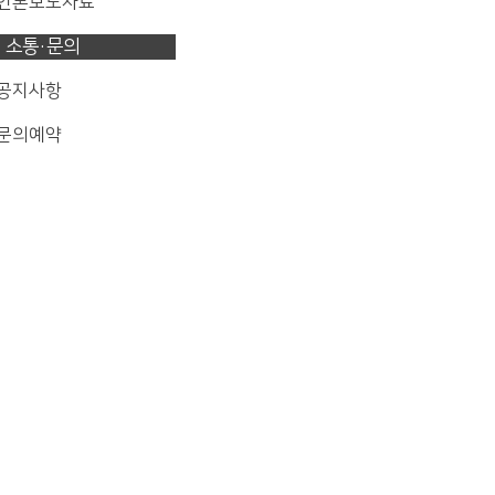
 언론보도자료
소통·문의
 공지사항
 문의예약