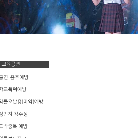
교육공연
 흡연·음주예방
 학교폭력예방
 약물오남용(마약)예방
 성인지 감수성
 도박중독 예방