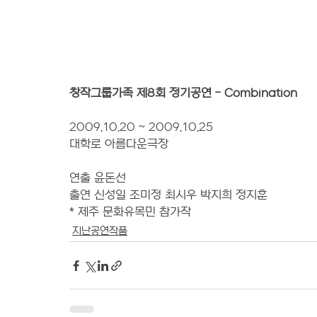
창작그룹가족 제8회 정기공연 - Combination
2009.10.20 ~ 2009.10.25
대학로 아름다운극장
연출 윤돈선
출연 신성일 조미정 최시우 박지희 정지훈
* 제주 문화유목민 참가작
지난공연작품